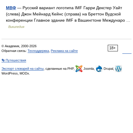
МВФ
— Русский вариант логотипа IMF Гарри Декстер Уайт
(слева) Джон Мейнард Кейнс (справа) на Бреттон Вудской
конференции Главное здание IMF в Вашингтоне Междунаро …
Википедия
© Академик, 2000-2026
18+
Обратная связь:
Техподдержка
,
Реклама на сайте
👣 Путешествия
Экспорт словарей на сайты
, сделанные на PHP,
Joomla,
Drupal,
WordPress, MODx.